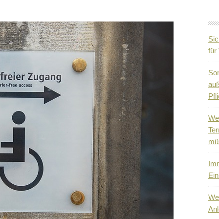
Sic
fü
So
auß
Pfli
Wen
Ter
mü
Imm
Ein
Wen
Anl