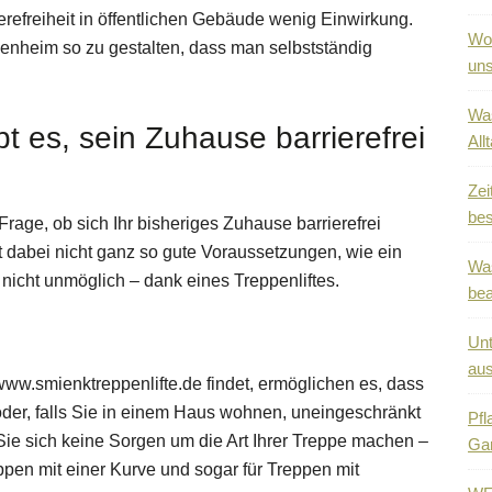
ierefreiheit in öffentlichen Gebäude wenig Einwirkung.
Wo 
igenheim so zu gestalten, dass man selbstständig
uns
Was
t es, sein Zuhause barrierefrei
All
Zei
bes
e Frage, ob sich Ihr bisheriges Zuhause barrierefrei
t dabei nicht ganz so gute Voraussetzungen, wie ein
Was
nicht unmöglich – dank eines Treppenliftes.
be
Unt
au
www.smienktreppenlifte.de findet, ermöglichen es, dass
der, falls Sie in einem Haus wohnen, uneingeschränkt
Pfl
ie sich keine Sorgen um die Art Ihrer Treppe machen –
Ga
eppen mit einer Kurve und sogar für Treppen mit