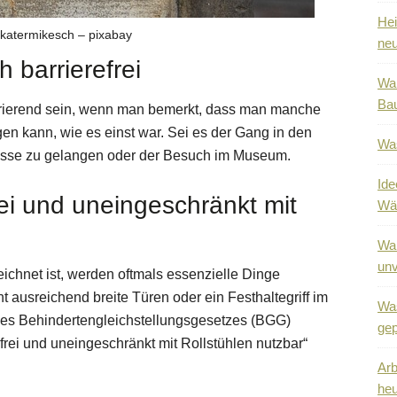
Hei
: katermikesch – pixabay
neu
ch barrierefrei
War
Bau
trierend sein, wenn man bemerkt, dass man manche
en kann, wie es einst war. Sei es der Gang in den
Was
rrasse zu gelangen oder der Besuch im Museum.
Ide
frei und uneingeschränkt mit
Wä
War
unv
eichnet ist, werden oftmals essenzielle Dinge
 ausreichend breite Türen oder ein Festhaltegriff im
Was
es Behindertengleichstellungsgesetzes (BGG)
gep
efrei und uneingeschränkt mit Rollstühlen nutzbar“
Arb
heu