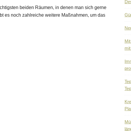
De
ichtigsten beiden Räumen, in denen man sich gerne
Gün
gibt es noch zahlreiche weitere Maßnahmen, um das
Ne
Mit
mit
Imm
pro
Tep
Tep
Kre
Pla
Mül
län