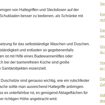
Sie
ingen von Haltegriffen und Steckdosen auf der
Ker
 Schubladen besser zu bedienen, als Schränke mit
nic
Die
wic
setzung für das selbstständige Waschen und Duschen.
Ord
tständigkeit und entlasten so gegebenenfalls
du 
 ist mit Hilfe eines Badewannenliftes oder
h bei der barrierefreien Küche sind große
Hoc
Sanitärobjekten essenziell.
es 
Die
Duschsitze sind genauso wichtig, wie ein rutschfester
Zuh
he sollte man ausreichend Haltegriffe anbringen.
 es unterfahrbar ist, es genügend Ablageflächen für
Ind
er richtigen Höhe angebracht wird.
des