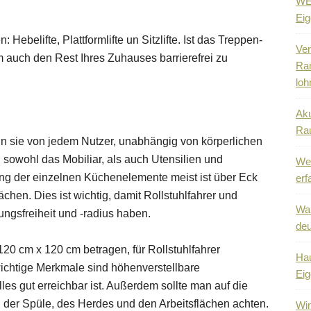
WEG
Eig
 Hebelifte, Plattformlifte un Sitzlifte. Ist das Treppen-
Ver
m auch den Rest Ihres Zuhauses barrierefrei zu
Ra
loh
Aku
Ra
enn sie von jedem Nutzer, unabhängig von körperlichen
sowohl das Mobiliar, als auch Utensilien und
Wen
ng der einzelnen Küchenelemente meist ist über Eck
erf
hen. Dies ist wichtig, damit Rollstuhlfahrer und
Wa
gsfreiheit und -radius haben.
deu
0 cm x 120 cm betragen, für Rollstuhlfahrer
Hau
ichtige Merkmale sind höhenverstellbare
Eig
es gut erreichbar ist. Außerdem sollte man auf die
, der Spüle, des Herdes und den Arbeitsflächen achten.
Win