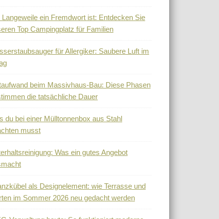
Langeweile ein Fremdwort ist: Entdecken Sie
eren Top Campingplatz für Familien
serstaubsauger für Allergiker: Saubere Luft im
tag
taufwand beim Massivhaus-Bau: Diese Phasen
timmen die tatsächliche Dauer
 du bei einer Mülltonnenbox aus Stahl
achten musst
erhaltsreinigung: Was ein gutes Angebot
smacht
anzkübel als Designelement: wie Terrasse und
rten im Sommer 2026 neu gedacht werden