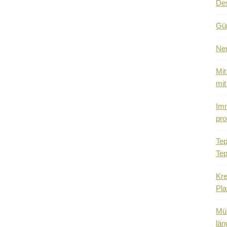
De
Gün
Ne
Mit
mit
Imm
pro
Tep
Tep
Kre
Pla
Mül
län