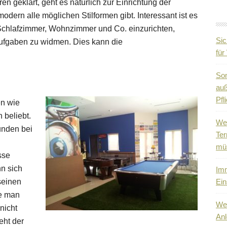
 geklärt, geht es natürlich zur Einrichtung der
odern alle möglichen Stilformen gibt. Interessant ist es
Schlafzimmer, Wohnzimmer und Co. einzurichten,
Sic
ufgaben zu widmen. Dies kann die
fü
So
auß
Pfli
en wie
n beliebt.
Wen
unden bei
Ter
mü
sse
n sich
Imm
seinen
Ein
te man
Wen
nicht
Anl
eht der