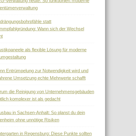
-Verwaltung heute: So funktioniert moderne
entümerverwaltung
drängungsbohrpfähle statt
mmpfahlgründung: Wann sich der Wechsel
nt
stikpaneele als flexible Lösung für moderne
umgestaltung
n Entrümpelung zur Notwendigkeit wird und
ahrene Umsetzung echte Mehrwerte schafft
rum die Reinigung von Unternehmensgebäuden
tlich komplexer ist als gedacht
sbau in Sachsen-Anhalt: So planst du dein
enheim ohne unnötige Risiken
tergarten in Regensburg: Diese Punkte sollten