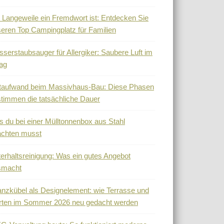
Langeweile ein Fremdwort ist: Entdecken Sie
eren Top Campingplatz für Familien
serstaubsauger für Allergiker: Saubere Luft im
tag
taufwand beim Massivhaus-Bau: Diese Phasen
timmen die tatsächliche Dauer
 du bei einer Mülltonnenbox aus Stahl
achten musst
erhaltsreinigung: Was ein gutes Angebot
smacht
anzkübel als Designelement: wie Terrasse und
rten im Sommer 2026 neu gedacht werden