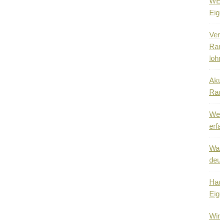
WEG
Eig
Ver
Ra
loh
Aku
Ra
Wen
erf
Wa
deu
Hau
Eig
Win