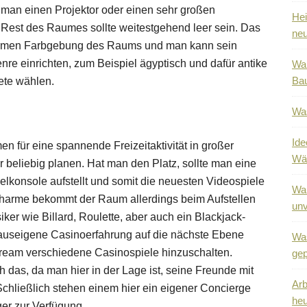
t man einen Projektor oder einen sehr großen
Hei
Rest des Raumes sollte weitestgehend leer sein. Das
neu
warmen Farbgebung des Raums und man kann sein
re einrichten, zum Beispiel ägyptisch und dafür antike
War
Bau
ete wählen.
Was
Ide
 für eine spannende Freizeitaktivität in großer
Wä
r beliebig planen. Hat man den Platz, sollte man eine
elkonsole aufstellt und somit die neuesten Videospiele
War
Charme bekommt der Raum allerdings beim Aufstellen
unv
iker wie Billard, Roulette, aber auch ein Blackjack-
auseigene Casinoerfahrung auf die nächste Ebene
Was
ream verschiedene Casinospiele hinzuschalten.
gep
das, da man hier in der Lage ist, seine Freunde mit
Arb
chließlich stehen einem hier ein eigener Concierge
heu
er zur Verfügung.