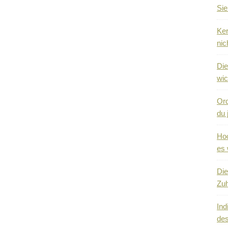
Sie
Ker
nic
Die
wic
Ord
du 
Hoc
es 
Die
Zuh
Ind
des