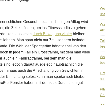
Wo 
uns
r menschlichen Gesundheit dar. Im heutigen Alltag wird
Was
r, die Zeit zu finden, um ins Fitnessstudio zu gehen
All
 bedenken, dass man
durch Bewegung vitaler
bleiben
m lohnen. Man spart nicht nur Zeit, sondern befindet
Zei
ände. Die Wahl der Sportgeräte hängt dabei von den
bes
doch in jedem Fall ein Crosstrainer, mit dem man viele
Was
r auch ein Fahrradtrainer, bei dem man die
be
te sind jedoch darauf ausgelegt, hauptsächlich die
rüber hinaus auch die Anschaffung von Gewichten in
Unt
der Einrichtung selbst kann man spartanisch bleiben,
au
großes Fenster haben, mit dem das Durchlüften gut
Pfl
Ga