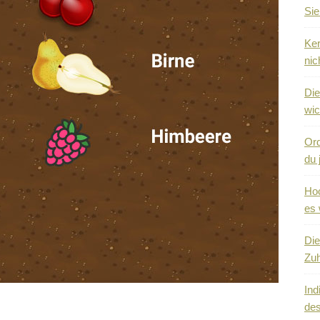
Sie
Ker
nic
Die
wic
Ord
du 
Hoc
es 
Die
Zuh
Ind
des