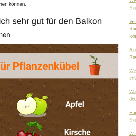
WEG
ihen können.
Eig
ich sehr gut für den Balkon
Ver
Ra
ehen
loh
Aku
Ra
Wen
erf
Wa
deu
Hau
Eig
Win