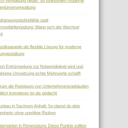
-Verwaltung heute: So funktioniert moderne
entümerverwaltung
drängungsbohrpfähle statt
mmpfahlgründung: Wann sich der Wechsel
nt
stikpaneele als flexible Lösung für moderne
umgestaltung
n Entrümpelung zur Notwendigkeit wird und
ahrene Umsetzung echte Mehrwerte schafft
rum die Reinigung von Unternehmensgebäuden
tlich komplexer ist als gedacht
sbau in Sachsen-Anhalt: So planst du dein
enheim ohne unnötige Risiken
tergarten in Regensburg: Diese Punkte sollten