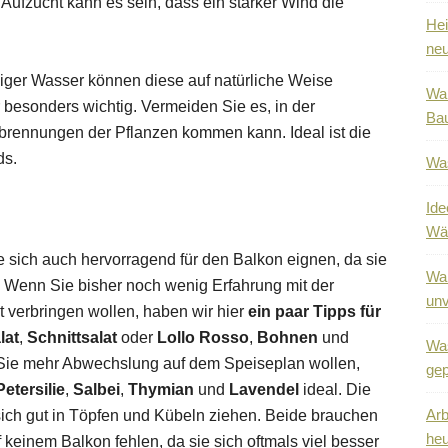
ufzucht kann es sein, dass ein starker Wind die
Hei
neu
niger Wasser können diese auf natürliche Weise
War
 besonders wichtig. Vermeiden Sie es, in der
Bau
rbrennungen der Pflanzen kommen kann. Ideal ist die
ds.
Was
Ide
Wä
e sich auch hervorragend für den Balkon eignen, da sie
War
n. Wenn Sie bisher noch wenig Erfahrung mit der
unv
it verbringen wollen, haben wir hier
ein paar Tipps für
lat
,
Schnittsalat
oder
Lollo Rosso
,
Bohnen
und
Was
Sie mehr Abwechslung auf dem Speiseplan wollen,
gep
Petersilie
,
Salbei
,
Thymian
und
Lavendel
ideal. Die
Arb
ich gut in Töpfen und Kübeln ziehen. Beide brauchen
heu
 keinem Balkon fehlen, da sie sich oftmals viel besser