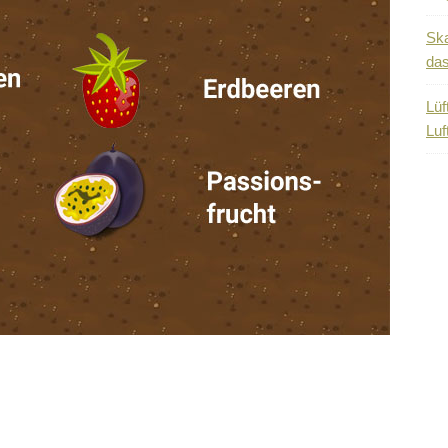
Ska
das
Lüf
Luf