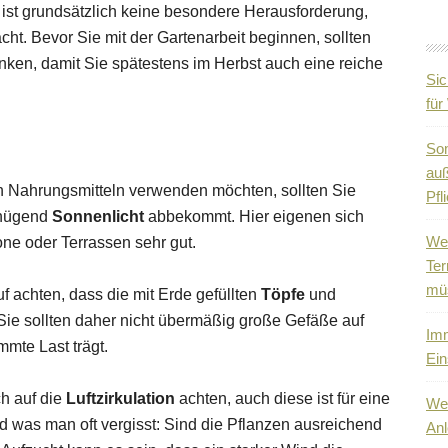
st grundsätzlich keine besondere Herausforderung,
t. Bevor Sie mit der Gartenarbeit beginnen, sollten
ken, damit Sie spätestens im Herbst auch eine reiche
Sic
fü
So
auß
n Nahrungsmitteln verwenden möchten, sollten Sie
Pfli
enügend
Sonnenlicht
abbekommt. Hier eigenen sich
Wen
one oder Terrassen sehr gut.
Ter
mü
f achten, dass die mit Erde gefüllten
Töpfe
und
ie sollten daher nicht übermäßig große Gefäße auf
Imm
mmte Last trägt.
Ein
ch auf die
Luftzirkulation
achten, auch diese ist für eine
Wen
 was man oft vergisst: Sind die Pflanzen ausreichend
Anl