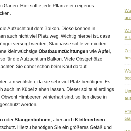
 Garten. Hier sollte jede Pflanze ein eigenes
Wo 
icken.
uns
 die Aufzucht auf dem Balkon. Diese können in
Was
uch nicht viel Platz weg. Wichtig hierbei ist, dass
All
ünger versorgt werden, Staunässe sollte vermieden
Zei
dene kleinwüchsige
Obstbaumzüchtungen
wie
Apfel
,
bes
so für die Aufzucht am Balkon. Viele Obstgehölze
 achten Sie daher schon beim Kauf darauf.
Was
be
rten am wohlsten, da sie sehr viel Platz benötigen. Es
ch auch im Kübel ziehen lassen. Dieser sollte allerdings
Unt
bwohl Himbeeren winterhart sind, sollten diese in
au
 geschützt werden.
Pfl
Ga
en
oder
Stangenbohnen
, aber auch
Klettererbsen
tschutz. Hierzu benötigen Sie ein größeres Gefäß und