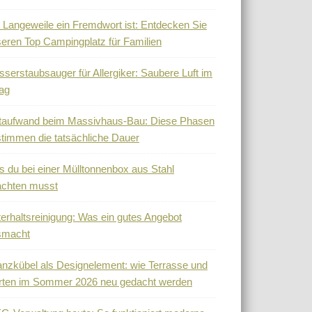
Langeweile ein Fremdwort ist: Entdecken Sie
eren Top Campingplatz für Familien
serstaubsauger für Allergiker: Saubere Luft im
tag
taufwand beim Massivhaus-Bau: Diese Phasen
timmen die tatsächliche Dauer
 du bei einer Mülltonnenbox aus Stahl
achten musst
erhaltsreinigung: Was ein gutes Angebot
smacht
anzkübel als Designelement: wie Terrasse und
rten im Sommer 2026 neu gedacht werden