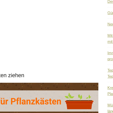
De
Gün
Ne
Mit
mit
Imm
pro
Tep
en ziehen
Tep
Kre
Pla
Mül
län