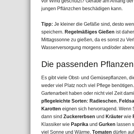
vor Wind geschützt? Gerade am Anfang der A
jungen Pflänzchen beschädigen kann.
Tipp:
Je kleiner die Gefäße sind, desto we
speichern.
Regelmäßiges Gießen
ist daher
Mittagssonne zu gießen, da es sonst zu Ve
Wasserversorgung morgens und/oder aben
Die passenden Pflanzen
Es gibt viele Obst- und Gemüsepflanzen, di
weder viel Platz noch viel Pflege benötige
Gartenarbeit haben oder nicht viel Zeit dam
pflegeleichte Sorten:
Radieschen
,
Feldsa
Karotten
eignen sich hervorragend. Wenn 
dann sind
Zuckererbsen
und
Kräuter
wie
Klassiker wie
Paprika
und
Gurken
lassen s
viel Sonne und Wärme.
Tomaten
dürfen auf