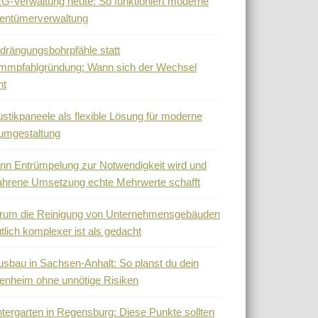
-Verwaltung heute: So funktioniert moderne
entümerverwaltung
drängungsbohrpfähle statt
mmpfahlgründung: Wann sich der Wechsel
nt
stikpaneele als flexible Lösung für moderne
umgestaltung
n Entrümpelung zur Notwendigkeit wird und
ahrene Umsetzung echte Mehrwerte schafft
rum die Reinigung von Unternehmensgebäuden
tlich komplexer ist als gedacht
sbau in Sachsen-Anhalt: So planst du dein
enheim ohne unnötige Risiken
tergarten in Regensburg: Diese Punkte sollten