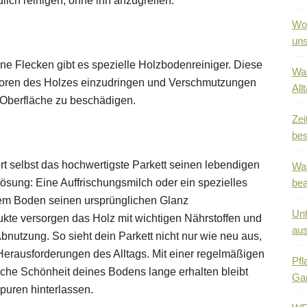
lich reinigen, ohne ihn anzugreifen.
Wo 
uns
e Flecken gibt es spezielle Holzbodenreiniger. Diese
Was
e Poren des Holzes einzudringen und Verschmutzungen
All
 Oberfläche zu beschädigen.
Zei
bes
t selbst das hochwertigste Parkett seinen lebendigen
Was
ösung: Eine Auffrischungsmilch oder ein spezielles
be
nem Boden seinen ursprünglichen Glanz
Unt
kte versorgen das Holz mit wichtigen Nährstoffen und
au
utzung. So sieht dein Parkett nicht nur wie neu aus,
Herausforderungen des Alltags. Mit einer regelmäßigen
Pfl
iche Schönheit deines Bodens lange erhalten bleibt
Ga
Spuren hinterlassen.