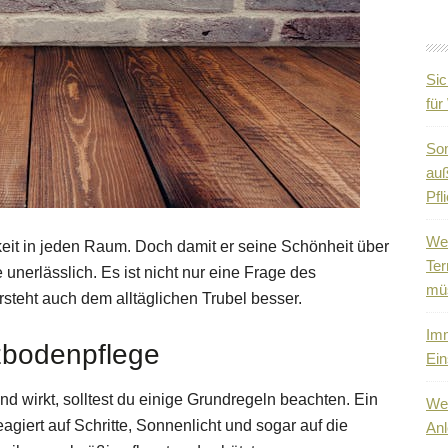
Sic
fü
So
auß
Pfli
Wen
eit in jeden Raum. Doch damit er seine Schönheit über
Ter
 unerlässlich. Es ist nicht nur eine Frage des
mü
steht auch dem alltäglichen Trubel besser.
Imm
zbodenpflege
Ein
nd wirkt, solltest du einige Grundregeln beachten. Ein
Wen
eagiert auf Schritte, Sonnenlicht und sogar auf die
Anl