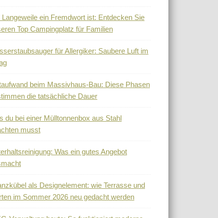
Langeweile ein Fremdwort ist: Entdecken Sie
eren Top Campingplatz für Familien
serstaubsauger für Allergiker: Saubere Luft im
tag
taufwand beim Massivhaus-Bau: Diese Phasen
timmen die tatsächliche Dauer
 du bei einer Mülltonnenbox aus Stahl
achten musst
erhaltsreinigung: Was ein gutes Angebot
smacht
anzkübel als Designelement: wie Terrasse und
rten im Sommer 2026 neu gedacht werden