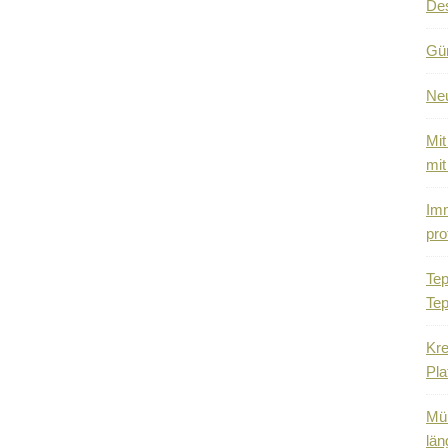
De
Gün
Ne
Mit
mit
Imm
pro
Tep
Tep
Kre
Pla
Mül
län