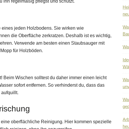
du ihn regelmäßig pflegst und schützt.
Hei
neu
War
 eines jeden Holzbodens. Sie wirken wie
Bau
en die Oberfläche zerkratzen. Deshalb ist es wichtig,
ehren. Verwende am besten einen Staubsauger mit
Was
n Mopp für Holzböden.
Ide
Wä
! Beim Wischen solltest du daher immer einen leicht
War
ser sofort entfernen. So verhinderst du, dass das
unv
aufquillt.
Was
gep
frischung
Arb
eine oberflächliche Reinigung. Hier kommen spezielle
heu