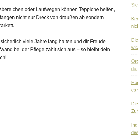
Sie
ngsbereichen oder Laufwegen können Teppiche helfen,
fangen nicht nur Dreck von draußen ab sondern
Ker
arkett.
nic
Die
 sicherlich viele Jahre lang halten und dir Freude
wic
and bei der Pflege zahlt sich aus – so bleibt dein
ch!
Ord
du 
Hoc
es 
Die
Zuh
Ind
des