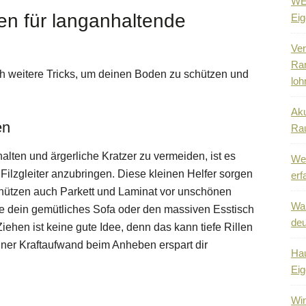
WEG
 für langanhaltende
Eig
Ver
Ra
h weitere Tricks, um deinen Boden zu schützen und
loh
Aku
en
Ra
lten und ärgerliche Kratzer zu vermeiden, ist es
Wen
Filzgleiter anzubringen. Diese kleinen Helfer sorgen
erf
chützen auch Parkett und Laminat vor unschönen
Wa
dein gemütliches Sofa oder den massiven Esstisch
deu
iehen ist keine gute Idee, denn das kann tiefe Rillen
iner Kraftaufwand beim Anheben erspart dir
Hau
Eig
Win