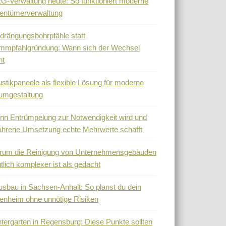
-Verwaltung heute: So funktioniert moderne
entümerverwaltung
drängungsbohrpfähle statt
mmpfahlgründung: Wann sich der Wechsel
nt
stikpaneele als flexible Lösung für moderne
umgestaltung
n Entrümpelung zur Notwendigkeit wird und
ahrene Umsetzung echte Mehrwerte schafft
rum die Reinigung von Unternehmensgebäuden
tlich komplexer ist als gedacht
sbau in Sachsen-Anhalt: So planst du dein
enheim ohne unnötige Risiken
tergarten in Regensburg: Diese Punkte sollten