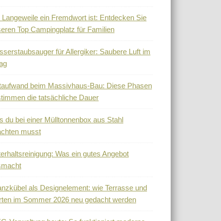
Langeweile ein Fremdwort ist: Entdecken Sie
eren Top Campingplatz für Familien
serstaubsauger für Allergiker: Saubere Luft im
tag
taufwand beim Massivhaus-Bau: Diese Phasen
timmen die tatsächliche Dauer
 du bei einer Mülltonnenbox aus Stahl
achten musst
erhaltsreinigung: Was ein gutes Angebot
smacht
anzkübel als Designelement: wie Terrasse und
rten im Sommer 2026 neu gedacht werden