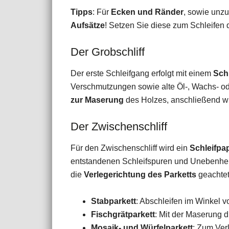
Tipps
: Für
Ecken und Ränder
, sowie unzu
Aufsätze
! Setzen Sie diese zum Schleifen 
Der Grobschliff
Der erste Schleifgang erfolgt mit einem
Sch
Verschmutzungen sowie alte Öl-, Wachs- ode
zur Maserung
des Holzes, anschließend wi
Der Zwischenschliff
Für den Zwischenschliff wird ein
Schleifpa
entstandenen Schleifspuren und Unebenhei
die
Verlegerichtung des Parketts
geachtet
Stabparkett
: Abschleifen im Winkel v
Fischgrätparkett
: Mit der Maserung 
Mosaik- und Würfelparkett
: Zum Ver