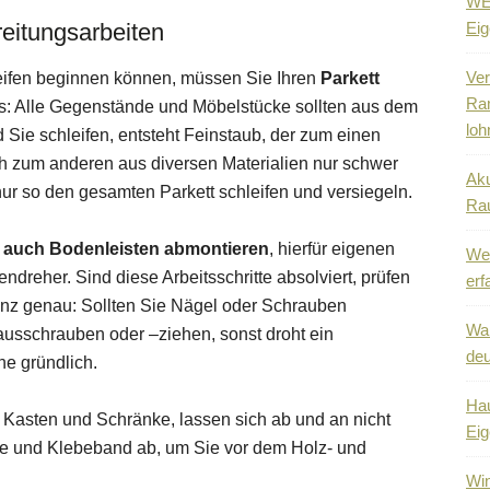
WEG
eitungsarbeiten
Eig
Ver
eifen beginnen können, müssen Sie Ihren
Parkett
Ra
ies: Alle Gegenstände und Möbelstücke sollten aus dem
loh
Sie schleifen, entsteht Feinstaub, der zum einen
ich zum anderen aus diversen Materialien nur schwer
Aku
ur so den gesamten Parkett schleifen und versiegeln.
Ra
r auch Bodenleisten abmontieren
, hierfür eigenen
Wen
reher. Sind diese Arbeitsschritte absolviert, prüfen
erf
anz genau: Sollten Sie Nägel oder Schrauben
Wa
ausschrauben oder –ziehen, sonst droht ein
deu
he gründlich.
Hau
 Kasten und Schränke, lassen sich ab und an nicht
Eig
lie und Klebeband ab, um Sie vor dem Holz- und
Win