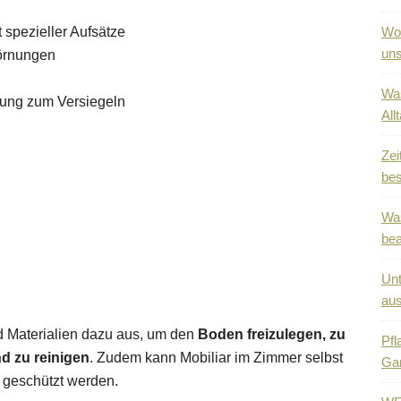
 spezieller Aufsätze
Wo 
uns
Körnungen
Was
rung zum Versiegeln
All
Zei
bes
Was
be
Unt
au
d Materialien dazu aus, um den
Boden freizulegen, zu
Pfl
d zu reinigen
. Zudem kann Mobiliar im Zimmer selbst
Ga
 geschützt werden.