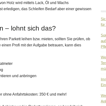
on Holz wird mittels Lack, Öl und Wachs
st erledigen, das Schleifen Bedarf aber einer gewissen
Sic
fü
en – lohnt sich das?
So
Ihren Parkett leihen bzw. mieten, sollten Sie prüfen, ob
auß
 einen Profi mit der Aufgabe betrauen, kann dies
Pfli
Wen
Ter
ratmeter
mü
ng
ntieren und anbringen
Imm
Ein
r ohne Anfahrtskosten: 350 € und mehr!
Wen
Anl