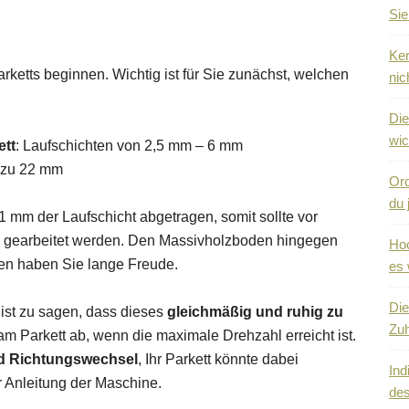
Sie
Ker
ketts beginnen. Wichtig ist für Sie zunächst, welchen
nic
Die
wic
ett
: Laufschichten von 2,5 mm – 6 mm
s zu 22 mm
Ord
du 
 mm der Laufschicht abgetragen, somit sollte vor
tig gearbeitet werden. Den Massivholzboden hingegen
Hoc
len haben Sie lange Freude.
es 
Die
ist zu sagen, dass dieses
gleichmäßig und ruhig zu
Zuh
am Parkett ab, wenn die maximale Drehzahl erreicht ist.
d Richtungswechsel
, Ihr Parkett könnte dabei
Ind
 Anleitung der Maschine.
des