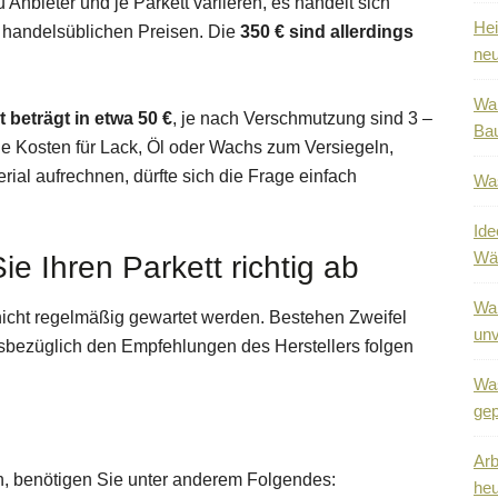
Anbieter und je Parkett variieren, es handelt sich
Hei
 handelsüblichen Preisen. Die
350 € sind allerdings
neu
War
 beträgt in etwa 50 €
, je nach Verschmutzung sind 3 –
Bau
e Kosten für Lack, Öl oder Wachs zum Versiegeln,
ial aufrechnen, dürfte sich die Frage einfach
Was
Ide
Wä
ie Ihren Parkett richtig ab
War
chicht regelmäßig gewartet werden. Bestehen Zweifel
unv
iesbezüglich den Empfehlungen des Herstellers folgen
Was
gep
Arb
n, benötigen Sie unter anderem Folgendes:
heu