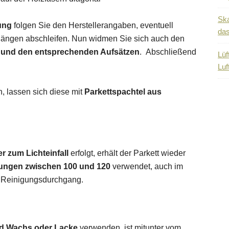
Ska
ung
folgen Sie den Herstellerangaben, eventuell
das
ängen abschleifen. Nun widmen Sie sich auch den
 und den entsprechenden Aufsätzen
. Abschließend
Lüf
Luf
, lassen sich diese mit
Parkettspachtel aus
er zum Lichteinfall
erfolgt, erhält der Parkett wieder
ungen zwischen 100 und 120
verwendet, auch im
er Reinigungsdurchgang.
d Wachs oder Lacke
verwenden, ist mitunter vom