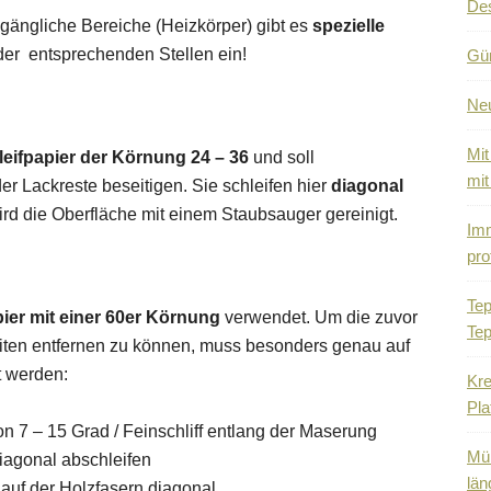
De
gängliche Bereiche (Heizkörper) gibt es
spezielle
der entsprechenden Stellen ein!
Gün
Ne
Mit
leifpapier der Körnung 24 – 36
und soll
mit
r Lackreste beseitigen. Sie schleifen hier
diagonal
rd die Oberfläche mit einem Staubsauger gereinigt.
Imm
pro
Tep
pier mit einer 60er Körnung
verwendet. Um die zuvor
Tep
ten entfernen zu können, muss besonders genau auf
 werden:
Kre
Pla
on 7 – 15 Grad / Feinschliff entlang der Maserung
Mül
diagonal abschleifen
län
lauf der Holzfasern diagonal