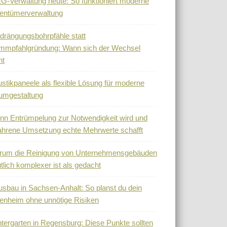
-Verwaltung heute: So funktioniert moderne
entümerverwaltung
drängungsbohrpfähle statt
mmpfahlgründung: Wann sich der Wechsel
nt
stikpaneele als flexible Lösung für moderne
umgestaltung
n Entrümpelung zur Notwendigkeit wird und
ahrene Umsetzung echte Mehrwerte schafft
rum die Reinigung von Unternehmensgebäuden
tlich komplexer ist als gedacht
sbau in Sachsen-Anhalt: So planst du dein
enheim ohne unnötige Risiken
tergarten in Regensburg: Diese Punkte sollten