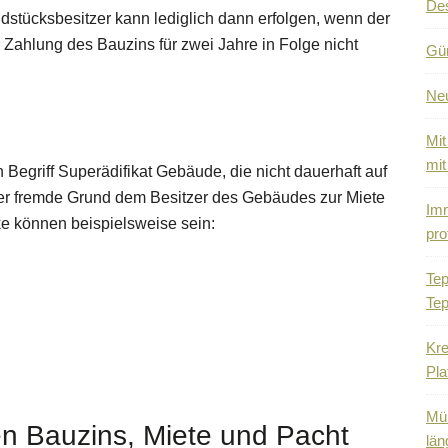
De
stücksbesitzer kann lediglich dann erfolgen, wenn der
 Zahlung des Bauzins für zwei Jahre in Folge nicht
Gün
Ne
Mit
mit
Begriff Superädifikat Gebäude, die nicht dauerhaft auf
er fremde Grund dem Besitzer des Gebäudes zur Miete
Imm
e können beispielsweise sein:
pro
Tep
Tep
Kre
Pla
Mül
n Bauzins, Miete und Pacht
län