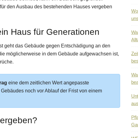
 für den Ausbau des bestehenden Hauses vergeben
Wo 
uns
Kein Haus für Generationen
Was
All
Frist geht das Gebäude gegen Entschädigung an den
Zei
 die möglicherweise in dem Gebäude aufgewachsen ist,
bes
prüche.
Was
be
rag
eine dem zeitlichen Wert angepasste
Gebäudes noch vor Ablauf der Frist von einem
Unt
au
Pfl
vergeben?
Ga