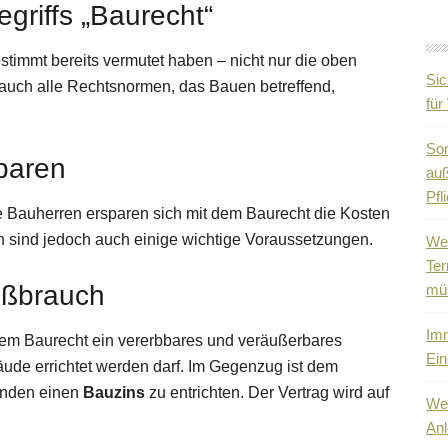
riffs „Baurecht“
stimmt bereits vermutet haben – nicht nur die oben
Sic
 auch alle Rechtsnormen, das Bauen betreffend,
fü
So
paren
auß
Pfli
ge Bauherren ersparen sich mit dem Baurecht die Kosten
n sind jedoch auch einige wichtige Voraussetzungen.
Wen
Ter
ießbrauch
mü
Imm
dem Baurecht ein vererbbares und veräußerbares
Ein
ude errichtet werden darf. Im Gegenzug ist dem
änden einen
Bauzins
zu entrichten. Der Vertrag wird auf
Wen
Anl