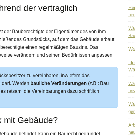
rend der vertraglich
Hei
neu
War
ist der Bauberechtigte der Eigentümer des von ihm
Bau
znießer des Grundstücks, auf dem das Gebäude erbaut
uberechtigte einen regelmäßigen Bauzins. Das
Was
eilweise verändern und seinen Bedürfnissen anpassen.
Ide
Wä
ücksbesitzer zu vereinbaren, inwiefern das
n darf. Werden
bauliche Veränderungen
(z.B.: Bau
War
unv
s ratsam, die Vereinbarungen dazu schriftlich
Was
gep
k mit Gebäude?
Arb
heu
Gebäude befindet, kann ein Baurecht gegründet