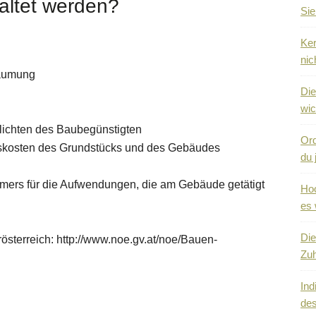
taltet werden?
Sie
Ker
nic
räumung
Die
wic
flichten des Baubegünstigten
Ord
ebskosten des Grundstücks und des Gebäudes
du 
ers für die Aufwendungen, die am Gebäude getätigt
Hoc
es 
Die
sterreich: http://www.noe.gv.at/noe/Bauen-
Zuh
Ind
des