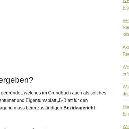
WEG
Eig
Ver
Ra
loh
Aku
Ra
Wen
erf
vergeben?
Wa
t gegründet, welches im Grundbuch auch als solches
deu
gentümer und Eigentumsblatt „B-Blatt für den
Hau
ntragung muss beim zuständigen
Bezirksgericht
Eig
Win