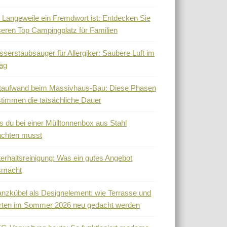
Langeweile ein Fremdwort ist: Entdecken Sie
eren Top Campingplatz für Familien
serstaubsauger für Allergiker: Saubere Luft im
tag
taufwand beim Massivhaus-Bau: Diese Phasen
timmen die tatsächliche Dauer
 du bei einer Mülltonnenbox aus Stahl
achten musst
erhaltsreinigung: Was ein gutes Angebot
smacht
anzkübel als Designelement: wie Terrasse und
rten im Sommer 2026 neu gedacht werden