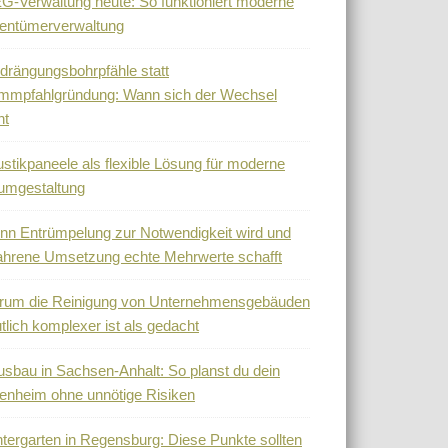
-Verwaltung heute: So funktioniert moderne
entümerverwaltung
drängungsbohrpfähle statt
mmpfahlgründung: Wann sich der Wechsel
nt
stikpaneele als flexible Lösung für moderne
umgestaltung
n Entrümpelung zur Notwendigkeit wird und
ahrene Umsetzung echte Mehrwerte schafft
rum die Reinigung von Unternehmensgebäuden
tlich komplexer ist als gedacht
sbau in Sachsen-Anhalt: So planst du dein
enheim ohne unnötige Risiken
tergarten in Regensburg: Diese Punkte sollten