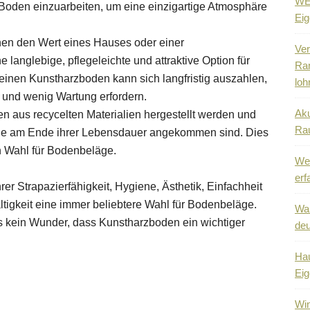
WEG
 Boden einzuarbeiten, um eine einzigartige Atmosphäre
Eig
en den Wert eines Hauses oder einer
Ver
 langlebige, pflegeleichte und attraktive Option für
Ra
 einen Kunstharzboden kann sich langfristig auszahlen,
loh
 und wenig Wartung erfordern.
Aku
n aus recycelten Materialien hergestellt werden und
Ra
sie am Ende ihrer Lebensdauer angekommen sind. Dies
n Wahl für Bodenbeläge.
Wen
erf
r Strapazierfähigkeit, Hygiene, Ästhetik, Einfachheit
ltigkeit eine immer beliebtere Wahl für Bodenbeläge.
Wa
t es kein Wunder, dass Kunstharzboden ein wichtiger
deu
Hau
Eig
Win