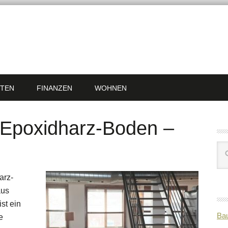
TEN
FINANZEN
WOHNEN
 Epoxidharz-Boden –
arz-
aus
st ein
Bau
e