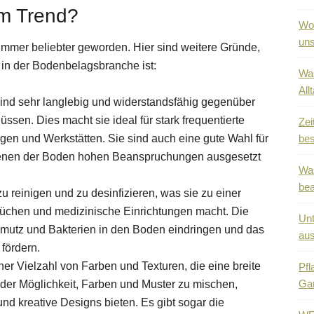
im Trend?
Wo 
uns
immer beliebter geworden. Hier sind weitere Gründe,
in der Bodenbelagsbranche ist:
Was
All
sind sehr langlebig und widerstandsfähig gegenüber
ssen. Dies macht sie ideal für stark frequentierte
Zei
en und Werkstätten. Sie sind auch eine gute Wahl für
bes
denen der Boden hohen Beanspruchungen ausgesetzt
Was
be
u reinigen und zu desinfizieren, was sie zu einer
üchen und medizinische Einrichtungen macht. Die
Unt
chmutz und Bakterien in den Boden eindringen und das
au
fördern.
ner Vielzahl von Farben und Texturen, die eine breite
Pfl
Ga
 der Möglichkeit, Farben und Muster zu mischen,
d kreative Designs bieten. Es gibt sogar die