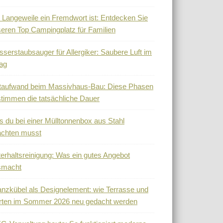
Langeweile ein Fremdwort ist: Entdecken Sie
eren Top Campingplatz für Familien
serstaubsauger für Allergiker: Saubere Luft im
tag
taufwand beim Massivhaus-Bau: Diese Phasen
timmen die tatsächliche Dauer
 du bei einer Mülltonnenbox aus Stahl
achten musst
erhaltsreinigung: Was ein gutes Angebot
smacht
anzkübel als Designelement: wie Terrasse und
rten im Sommer 2026 neu gedacht werden