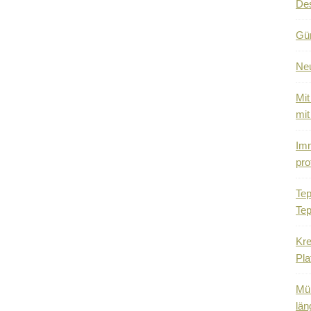
De
Gün
Ne
Mit
mit
Imm
pro
Tep
Tep
Kre
Pla
Mül
län