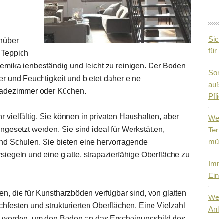
,
Sic
enüber
fü
 Teppich
 chemikalienbeständig und leicht zu reinigen. Der Boden
So
r und Feuchtigkeit und bietet daher eine
auß
Badezimmer oder Küchen.
Pfli
vielfältig. Sie können in privaten Haushalten, aber
Wen
gesetzt werden. Sie sind ideal für Werkstätten,
Ter
mü
nd Schulen. Sie bieten eine hervorragende
iegeln und eine glatte, strapazierfähige Oberfläche zu
Imm
Ein
en, die für Kunstharzböden verfügbar sind, von glatten
Wen
hfesten und strukturierten Oberflächen. Eine Vielzahl
Anl
 werden, um den Boden an das Erscheinungsbild des