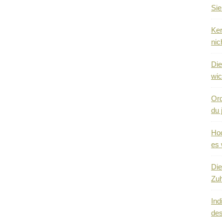
Sie
Ker
nic
Die
wic
Ord
du 
Hoc
es 
Die
Zuh
Ind
des