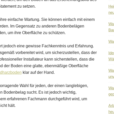
tatement zu setzen.
Hei
neu
 ihre einfache Wartung. Sie können einfach mit einem
War
erden. Im Gegensatz zu anderen Bodenbelägen
Bau
den, um ihre Oberfläche zu schützen.
Was
ert jedoch eine gewisse Fachkenntnis und Erfahrung.
sgemäß vorbereitet wird, um sicherzustellen, dass der
Ide
Wä
fessioneller Installateur kann sicherstellen, dass die
d der Boden eine glatte, ebenmäßige Oberfläche
War
xidharzboden
klar auf der Hand.
unv
orragende Wahl für jeden, der einen langlebigen,
Was
n Bodenbelag sucht. Es ist jedoch wichtig,
gep
 einem erfahrenen Fachmann durchgeführt wird, um
cht hält.
Arb
heu