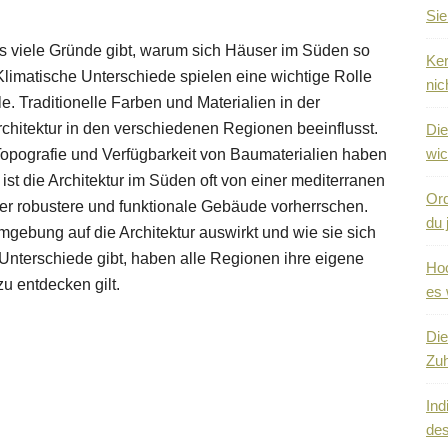
Sie
 viele Gründe gibt, warum sich Häuser im Süden so
Ker
limatische Unterschiede spielen eine wichtige Rolle
nic
e. Traditionelle Farben und Materialien in der
Architektur in den verschiedenen Regionen beeinflusst.
Die
wic
opografie und Verfügbarkeit von Baumaterialien haben
ist die Architektur im Süden oft von einer mediterranen
Ord
er robustere und funktionale Gebäude vorherrschen.
du 
Umgebung auf die Architektur auswirkt und wie sie sich
 Unterschiede gibt, haben alle Regionen ihre eigene
Hoc
u entdecken gilt.
es 
Die
Zuh
Ind
des