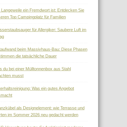
Langeweile ein Fremdwort ist: Entdecken Sie
eren Top Campingplatz für Familien
serstaubsauger für Allergiker: Saubere Luft im
tag
taufwand beim Massivhaus-Bau: Diese Phasen
timmen die tatsächliche Dauer
 du bei einer Mülltonnenbox aus Stahl
achten musst
erhaltsreinigung: Was ein gutes Angebot
smacht
anzkübel als Designelement: wie Terrasse und
rten im Sommer 2026 neu gedacht werden