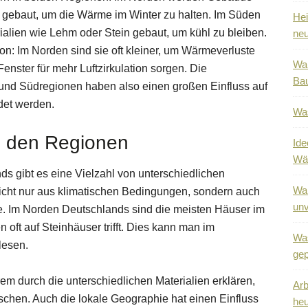
n gebaut, um die Wärme im Winter zu halten. Im Süden
Hei
alien wie Lehm oder Stein gebaut, um kühl zu bleiben.
neu
on: Im Norden sind sie oft kleiner, um Wärmeverluste
War
nster für mehr Luftzirkulation sorgen. Die
Bau
und Südregionen haben also einen großen Einfluss auf
det werden.
Was
n den Regionen
Ide
Wä
s gibt es eine Vielzahl von unterschiedlichen
War
nicht nur aus klimatischen Bedingungen, sondern auch
unv
te. Im Norden Deutschlands sind die meisten Häuser im
oft auf Steinhäuser trifft. Dies kann man im
Was
lesen.
gep
em durch die unterschiedlichen Materialien erklären,
Arb
chen. Auch die lokale Geographie hat einen Einfluss
heu