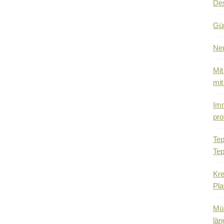
De
Gün
Ne
Mit
mit
Imm
pro
Tep
Tep
Kre
Pla
Mül
län