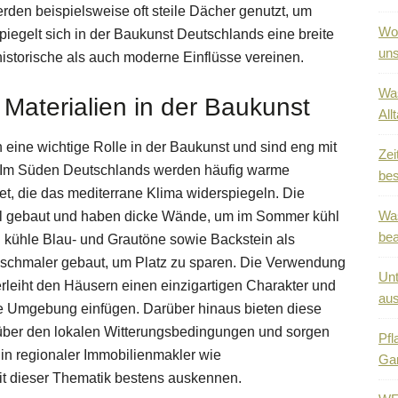
erden beispielsweise oft steile Dächer genutzt, um
Wo 
egelt sich in der Baukunst Deutschlands eine breite
uns
 historische als auch moderne Einflüsse vereinen.
Was
 Materialien in der Baukunst
All
n eine wichtige Rolle in der Baukunst und sind eng mit
Zei
 Im Süden Deutschlands werden häufig warme
bes
t, die das mediterrane Klima widerspiegeln. Die
Was
gel gebaut und haben dicke Wände, um im Sommer kühl
be
 kühle Blau- und Grautöne sowie Backstein als
d schmaler gebaut, um Platz zu sparen. Die Verwendung
Unt
erleiht den Häusern einen einzigartigen Charakter und
au
ihre Umgebung einfügen. Darüber hinaus bieten diese
nüber den lokalen Witterungsbedingungen und sorgen
Pfl
in regionaler Immobilienmakler wie
Ga
it dieser Thematik bestens auskennen.