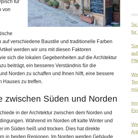
pisch für
h von
Sic
fü
tische
auf verschiedene Baustile und traditionelle Farben
So
Artikel werden wir uns mit diesen Faktoren
auß
e sich die lokalen Gegebenheiten auf die Architektur
Pfli
azu beiträgt, ein besseres Verständnis für die
d Norden zu schaffen und Ihnen hilft, eine bessere
Wen
n Hauses zu treffen.
Ter
mü
de zwischen Süden und Norden
Imm
Ein
rschiede in der Architektur zwischen dem Norden und
edingungen. Während im Norden oft kalte Winter und
Wen
 im Süden heiß und trocken. Dies hat direkte
Anl
rn in beiden Regionen. Im Norden werden Gebäude