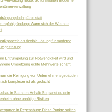
-Verwaltung heute: So funktioniert moderne
entümerverwaltung
drängungsbohrpfähle statt
mmpfahlgründung: Wann sich der Wechsel
nt
stikpaneele als flexible Lösung für moderne
umgestaltung
n Entrümpelung zur Notwendigkeit wird und
ahrene Umsetzung echte Mehrwerte schafft
rum die Reinigung von Unternehmensgebäuden
tlich komplexer ist als gedacht
sbau in Sachsen-Anhalt: So planst du dein
enheim ohne unnötige Risiken
tergarten in Regensburg: Diese Punkte sollten