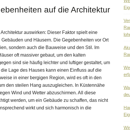
WEG
Eig
ebenheiten auf die Architektur
Ver
Ra
Architektur auswirken: Dieser Faktor spielt eine
loh
on Gebäuden und Häusern. Die Gegebenheiten vor Ort
lien, sondern auch die Bauweise und den Stil. Im
Aku
Ra
äuser oft massiver gebaut, um den kalten
en sind sie häufig leichter und luftiger gestaltet, um
Wen
die Lage des Hauses kann einen Einfluss auf die
erf
weise in einer bergigen Region, wird es oft in den
um den steilen Hang auszugleichen. In Küstennähe
Wa
gegen Wind und Wetter abzuschirmen. All diese
deu
htigt werden, um ein Gebäude zu schaffen, das nicht
Hau
 ansprechend wirkt und sich harmonisch in die
Eig
Win