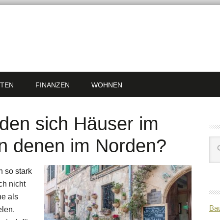
TEN
FINANZEN
WOHNEN
den sich Häuser im
on denen im Norden?
 so stark
ch nicht
he als
Bau
elen.